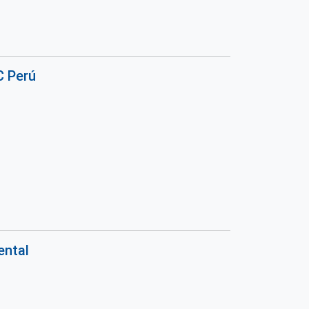
C Perú
ental