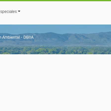
speciales
gación
n Ambiental - DGIIA