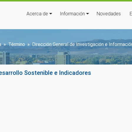
Navegación principal
Acerca de
Información
Novedades
E
bir enlaces de ayuda a la nave
a
Término
Dirección General de Investigación e Informació
esarrollo Sostenible e Indicadores