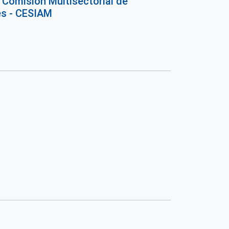
 Comisión Multisectorial de
es - CESIAM