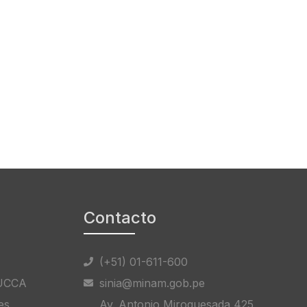
Contacto
(+51) 01-611-600
DUCCA
sinia@minam.gob.pe
es
Av. Antonio Miroquesada 425,