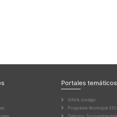
es
Portales temáticos
SINIA contigo
cas
Programa Municipal E
iones
Diálogos Socioambiental