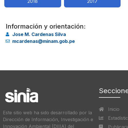
2018
2017
Información y orientación:
Jose M. Cardenas Silva
mcardenas@minam.gob.pe
Seccion
Inicio
Este sitio web ha sido desarrollado por la
Estadísti
Dirección de Información, Investigación e
Innovación Ambiental (DIIIA) del
Publicac