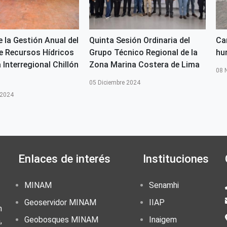
 la Gestión Anual del
Quinta Sesión Ordinaria del
Ca
e Recursos Hídricos
Grupo Técnico Regional de la
hu
Interregional Chillón
Zona Marina Costera de Lima
08 
05 Diciembre 2024
 2024
Enlaces de interés
Instituciones
MINAM
Senamhi
Geoservidor MINAM
IIAP
n
Geobosques MINAM
Inaigem
,