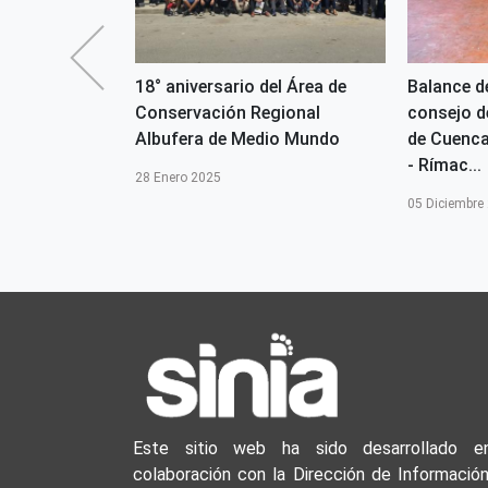
os Humedales y
18° aniversario del Área de
Balance de
 los 28°
Conservación Regional
consejo d
antanos de
Albufera de Medio Mundo
de Cuenca 
- Rímac...
28 Enero 2025
05 Diciembre
Este sitio web ha sido desarrollado e
colaboración con la Dirección de Información