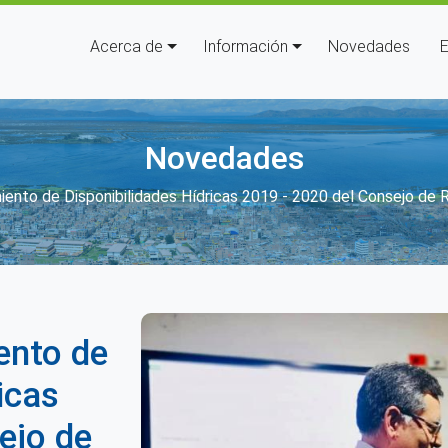
Navegación principal
Acerca de
Información
Novedades
E
Novedades
de ayuda a la navegación
ento de Disponibilidades Hídricas 2019 - 2020 del Consejo de 
ento de
icas
ejo de