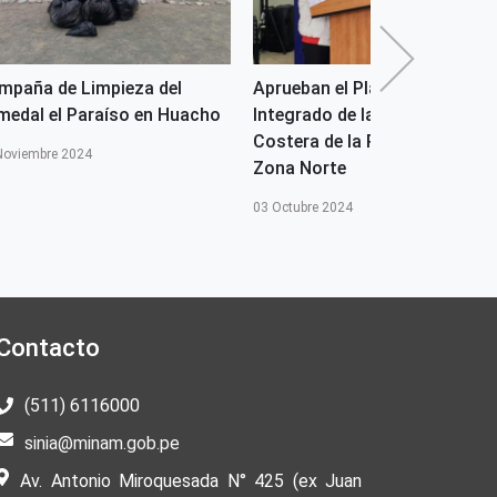
mpaña de Limpieza del
Aprueban el Plan de Manejo
medal el Paraíso en Huacho
Integrado de la Zona Marino
Costera de la Región Lima -
Noviembre 2024
Zona Norte
03 Octubre 2024
Contacto
(511) 6116000
sinia@minam.gob.pe
Av. Antonio Miroquesada N° 425 (ex Juan