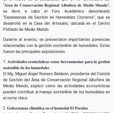
“𝐀́𝐫𝐞𝐚 𝐝𝐞 𝐂𝐨𝐧𝐬𝐞𝐫𝐯𝐚𝐜𝐢𝐨́𝐧 𝐑𝐞𝐠𝐢𝐨𝐧𝐚𝐥 𝐀𝐥𝐛𝐮𝐟𝐞𝐫𝐚 𝐝𝐞 𝐌𝐞𝐝𝐢𝐨 𝐌𝐮𝐧𝐝𝐨”,
se llevó a cabo el Foro Académico denominado
“Experiencias de Gestión en Humedales Costeros”, que se
desarrolló en la Casa del Artesano, ubicada en el Centro
Poblado de Medio Mundo.
Durante el evento, se presentaron importantes ponencias
relacionadas con la gestión sostenible de humedales. Estas
fueron las principales exposiciones:
1. 𝐀𝐜𝐭𝐢𝐯𝐢𝐝𝐚𝐝𝐞𝐬 𝐞𝐜𝐨𝐭𝐮𝐫𝐢́𝐬𝐭𝐢𝐜𝐚𝐬 𝐜𝐨𝐦𝐨 𝐡𝐞𝐫𝐫𝐚𝐦𝐢𝐞𝐧𝐭𝐚𝐬 𝐩𝐚𝐫𝐚 𝐥𝐚 𝐠𝐞𝐬𝐭𝐢𝐨́𝐧
𝐬𝐨𝐬𝐭𝐞𝐧𝐢𝐛𝐥𝐞 𝐝𝐞 𝐥𝐨𝐬 𝐡𝐮𝐦𝐞𝐝𝐚𝐥𝐞𝐬
El Mg. Miguel Ángel Romero Baldeón, presidente del Comité
de Gestión del Área de Conservación Regional Albufera de
Medio Mundo, explicó cómo las actividades ecoturísticas
pueden contribuir al manejo sostenible de los humedales en
el norte chico.
2. 𝐆𝐨𝐛𝐞𝐫𝐧𝐚𝐧𝐳𝐚 𝐜𝐥𝐢𝐦𝐚́𝐭𝐢𝐜𝐚 𝐞𝐧 𝐞𝐥 𝐡𝐮𝐦𝐞𝐝𝐚𝐥 𝐄𝐥 𝐏𝐚𝐫𝐚𝐢́𝐬𝐨