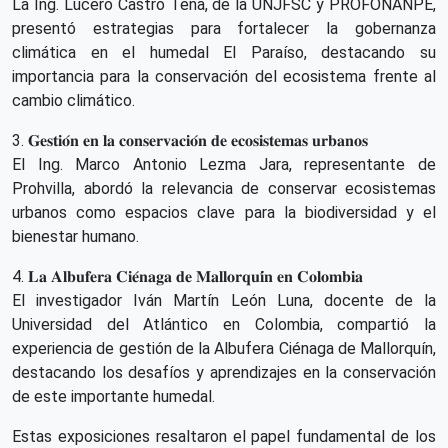
La Ing. Lucero Castro Tena, de la UNJFSC y PROFONANPE,
presentó estrategias para fortalecer la gobernanza
climática en el humedal El Paraíso, destacando su
importancia para la conservación del ecosistema frente al
cambio climático.
3. 𝐆𝐞𝐬𝐭𝐢𝐨́𝐧 𝐞𝐧 𝐥𝐚 𝐜𝐨𝐧𝐬𝐞𝐫𝐯𝐚𝐜𝐢𝐨́𝐧 𝐝𝐞 𝐞𝐜𝐨𝐬𝐢𝐬𝐭𝐞𝐦𝐚𝐬 𝐮𝐫𝐛𝐚𝐧𝐨𝐬
El Ing. Marco Antonio Lezma Jara, representante de
Prohvilla, abordó la relevancia de conservar ecosistemas
urbanos como espacios clave para la biodiversidad y el
bienestar humano.
4. 𝐋𝐚 𝐀𝐥𝐛𝐮𝐟𝐞𝐫𝐚 𝐂𝐢𝐞́𝐧𝐚𝐠𝐚 𝐝𝐞 𝐌𝐚𝐥𝐥𝐨𝐫𝐪𝐮𝐢́𝐧 𝐞𝐧 𝐂𝐨𝐥𝐨𝐦𝐛𝐢𝐚
El investigador Iván Martín León Luna, docente de la
Universidad del Atlántico en Colombia, compartió la
experiencia de gestión de la Albufera Ciénaga de Mallorquín,
destacando los desafíos y aprendizajes en la conservación
de este importante humedal.
Estas exposiciones resaltaron el papel fundamental de los