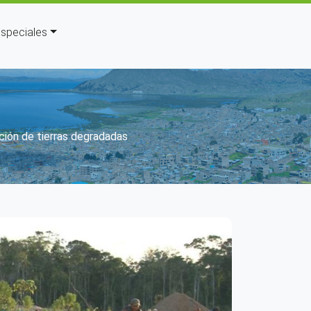
speciales
ón
ación de tierras degradadas