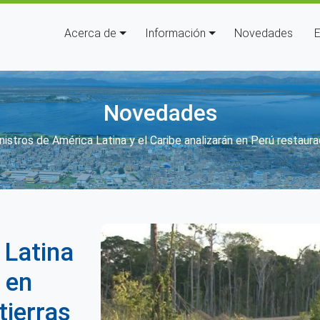
Navegación principal
Acerca de
Información
Novedades
E
Novedades
 enlaces de ayuda a la navegaci
nistros de América Latina y el Caribe analizarán en Perú restaur
 Latina
 en
tierras