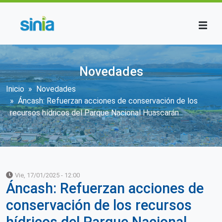
Pasar al contenido principal
Novedades
Sobrescribir enlaces de ayuda a la n
Inicio
Novedades
Áncash: Refuerzan acciones de conservación de los
recursos hídricos del Parque Nacional Huascarán
Vie, 17/01/2025 - 12:00
Áncash: Refuerzan acciones de
conservación de los recursos