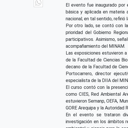
WhatsApp
El evento fue inaugurado por 
básica y aplicada en materia 
nacional; en tal sentido, refiri
Por otro lado, se contó con l
prioridad del Gobierno Region
participativos. Asimismo, seña
acompañamiento del MINAM.
Las exposiciones estuvieron a 
de la Facultad de Ciencias Bi
decano de la Facultad de Cienc
Portocarrero, director ejecu
especialista de la DIIA del M
El curso contó con la presenc
como CIES, Red Ambiental Arequ
estuvieron Sernanp, OEFA, Munic
GORE Arequipa y la Autoridad 
En el evento se trataron di
investigación en los ámbitos r