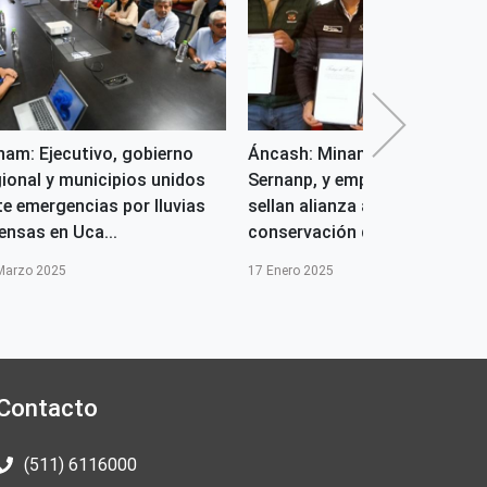
nam: Ejecutivo, gobierno
Áncash: Minam, a través de
gional y municipios unidos
Sernanp, y empresa privada
te emergencias por lluvias
sellan alianza a favor de la
ensas en Uca...
conservación del ...
Marzo 2025
17 Enero 2025
Contacto
(511) 6116000