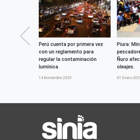
Espichán:
Perú cuenta por primera vez
Piura: Mi
as ambientales
con un reglamento para
pescadore
información
regular la contaminación
Ñuro afec
.
lumínica
oleajes.
14 Noviembre 2025
01 Enero 202