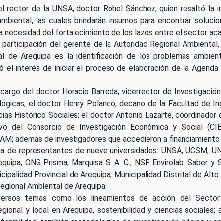
el rector de la UNSA, doctor Rohel Sánchez, quien resaltó la i
ambiental, las cuales brindarán insumos para encontrar soluci
ó la necesidad del fortalecimiento de los lazos entre el sector ac
a participación del gerente de la Autoridad Regional Ambiental
al de Arequipa es la identificación de los problemas ambient
ló el interés de iniciar el proceso de elaboración de la Agenda
cargo del doctor Horacio Barreda, vicerrector de Investigació
ológicas; el doctor Henry Polanco, decano de la Facultad de In
ias Histórico Sociales; el doctor Antonio Lazarte, coordinador 
tivo del Consorcio de Investigación Económica y Social (C
INAM; además de investigadores que accedieron a financiamiento
ia de representantes de nueve universidades: UNSA, UCSM, UNJ
ipa, ONG Prisma, Marquisa S. A. C., NSF Envirolab, Saber y Ser
ipalidad Provincial de Arequipa, Municipalidad Distrital de Alto
Regional Ambiental de Arequipa.
versos temas como los lineamientos de acción del Sector
egional y local en Arequipa, sostenibilidad y ciencias sociales;