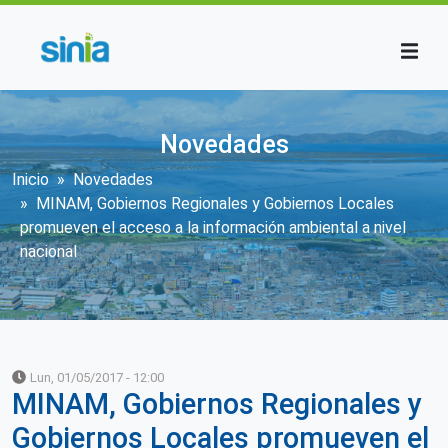
Pasar al contenido principal
Novedades
Sobrescribir enlaces de ayuda a la n
Inicio
Novedades
MINAM, Gobiernos Regionales y Gobiernos Locales
promueven el acceso a la información ambiental a nivel
nacional
Lun, 01/05/2017 - 12:00
MINAM, Gobiernos Regionales y
Gobiernos Locales promueven el