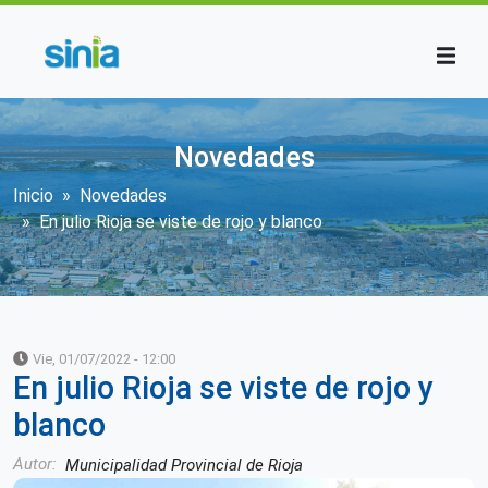
Pasar al contenido principal
Novedades
Sobrescribir enlaces de ayuda a la n
Inicio
Novedades
En julio Rioja se viste de rojo y blanco
Vie, 01/07/2022 - 12:00
En julio Rioja se viste de rojo y
blanco
Autor
Municipalidad Provincial de Rioja