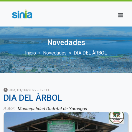
Pasar al contenido principal
Novedades
Sobrescribir enlaces de ayuda 
Inicio
Novedades
DIA DEL ÀRBOL
Jue, 01/09/2022 - 12:00
DIA DEL ÀRBOL
Autor
Municipalidad Distrital de Yorongos