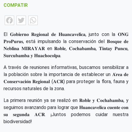
COMPATIR
Facebook
Twitter
WhatsApp
El 𝐆𝐨𝐛𝐢𝐞𝐫𝐧𝐨 𝐑𝐞𝐠𝐢𝐨𝐧𝐚𝐥 𝐝𝐞 𝐇𝐮𝐚𝐧𝐜𝐚𝐯𝐞𝐥𝐢𝐜𝐚, junto con la 𝐎𝐍𝐆
𝐏𝐫𝐨𝐏𝐮𝐫𝐮𝐬, está impulsando la conservación del 𝐁𝐨𝐬𝐪𝐮𝐞 𝐝𝐞
𝐍𝐞𝐛𝐥𝐢𝐧𝐚 𝐌𝐈𝐑𝐀𝐘𝐀𝐑 en 𝐑𝐨𝐛𝐥𝐞, 𝐂𝐨𝐜𝐡𝐚𝐛𝐚𝐦𝐛𝐚, 𝐓𝐢𝐧𝐭𝐚𝐲 𝐏𝐮𝐧𝐜𝐮,
𝐒𝐮𝐫𝐜𝐮𝐛𝐚𝐦𝐛𝐚 𝐲 𝐇𝐮𝐚𝐜𝐡𝐨𝐜𝐨𝐥𝐩𝐚.
A través de reuniones informativas, buscamos sensibilizar a
la población sobre la importancia de establecer un 𝐀́𝐫𝐞𝐚 𝐝𝐞
𝐂𝐨𝐧𝐬𝐞𝐫𝐯𝐚𝐜𝐢𝐨́𝐧 𝐑𝐞𝐠𝐢𝐨𝐧𝐚𝐥 (𝐀𝐂𝐑) para proteger la flora, fauna y
recursos naturales de la zona.
La primera reunión ya se realizó en 𝐑𝐨𝐛𝐥𝐞 𝐲 𝐂𝐨𝐜𝐡𝐚𝐛𝐚𝐦𝐛𝐚, y
seguimos avanzando para lograr que 𝐇𝐮𝐚𝐧𝐜𝐚𝐯𝐞𝐥𝐢𝐜𝐚 𝐜𝐮𝐞𝐧𝐭𝐞 𝐜𝐨𝐧
𝐬𝐮 𝐬𝐞𝐠𝐮𝐧𝐝𝐚 𝐀𝐂𝐑. ¡Juntos podemos cuidar nuestra
biodiversidad!