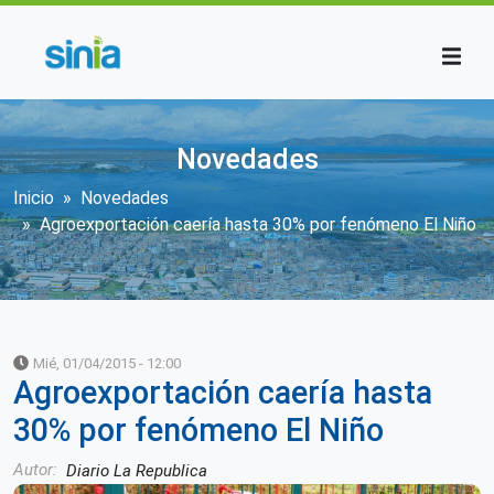
Pasar al contenido principal
Novedades
Sobrescribir enlaces de ayuda a la n
Inicio
Novedades
Agroexportación caería hasta 30% por fenómeno El Niño
Mié, 01/04/2015 - 12:00
Agroexportación caería hasta
30% por fenómeno El Niño
Autor
Diario La Republica