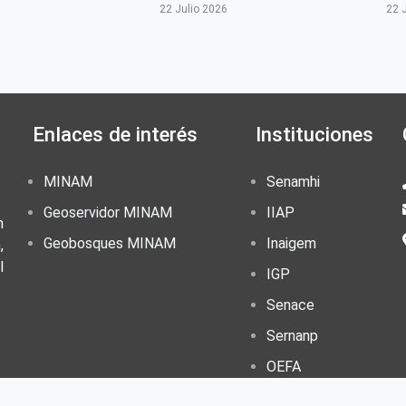
6
22 Julio 2026
22 
Enlaces de interés
Instituciones
MINAM
Senamhi
Geoservidor MINAM
IIAP
n
Geobosques MINAM
Inaigem
,
l
IGP
Senace
Sernanp
OEFA