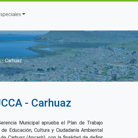
speciales
navegación
 - Carhuaz
UCCA - Carhuaz
erencia Municipal aprueba el Plan de Trabajo
 de Educación, Cultura y Ciudadanía Ambiental
 de Carhuaz (Ancash), con la finalidad de definir