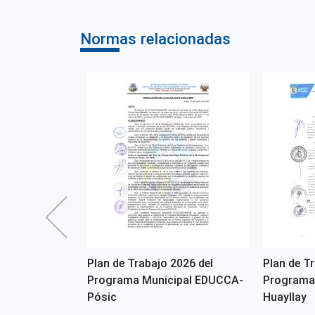
Normas relacionadas
2026 del
Plan de Trabajo 2026 del
Plan de T
pal EDUCCA -
Programa Municipal EDUCCA-
Programa
Pósic
Huayllay