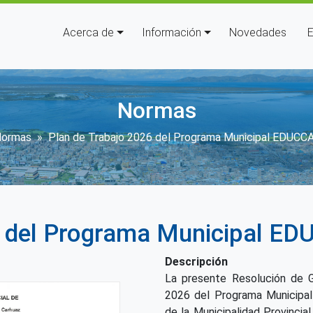
Navegación principal
Acerca de
Información
Novedades
E
Normas
escribir enlaces de ayuda a la 
ormas
Plan de Trabajo 2026 del Programa Municipal EDUCCA
6 del Programa Municipal ED
Descripción
La presente Resolución de G
2026 del Programa Municipal
de la Municipalidad Provincial