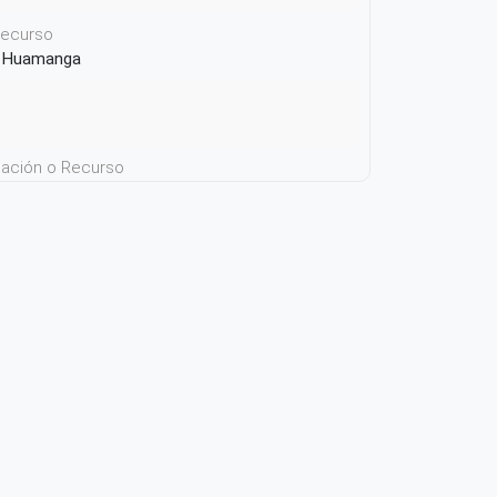
 recurso
de Huamanga
icación o Recurso