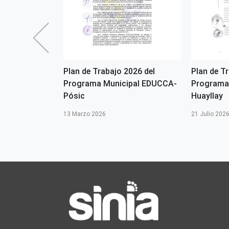
2026 del
Plan de Trabajo 2026 del
Plan de T
pal EDUCCA -
Programa Municipal EDUCCA-
Programa
Pósic
Huayllay
13 Marzo 2026
21 Julio 202