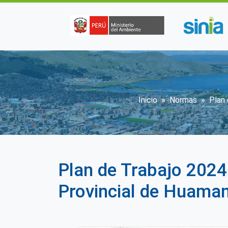
Pasar al contenido principal
Sobrescribir
Inicio
Normas
Plan
Plan de Trabajo 2024
Provincial de Huama