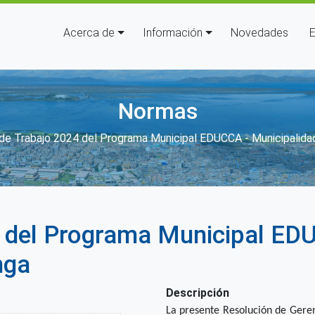
Navegación principal
Acerca de
Información
Novedades
E
Normas
 enlaces de ayuda a la navegac
 de Trabajo 2024 del Programa Municipal EDUCCA - Municipalida
 del Programa Municipal ED
nga
Descripción
La presente Resolución de Geren