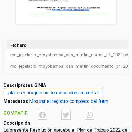
Fichero
md_jepelacio_moyobamba_san_martin_norma_pt_2022.pdf
md_jepelacio_moyobamba_san_martin_documento_pt_2022
Descriptores SINIA
planes y programas de educacion ambiental
Metadatos
Mostrar el registro completo del ítem
Facebook
Twitter
What
COMPATIR
Descripción
La presente Resolución aprueba el Plan de Trabajo 2022 del