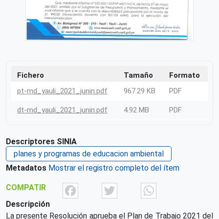
Fichero
Tamaño
Formato
pt-md_yauli_2021_junin.pdf
967.29 KB
PDF
dt-md_yauli_2021_junin.pdf
4.92 MB
PDF
Descriptores SINIA
planes y programas de educacion ambiental
Metadatos
Mostrar el registro completo del ítem
Facebook
Twitter
What
COMPATIR
Descripción
La presente Resolución aprueba el Plan de Trabajo 2021 del