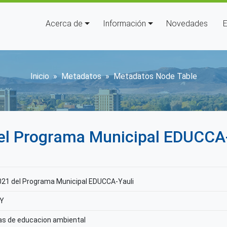
Navegación principal
Acerca de
Información
Novedades
E
Sobrescribir enlaces de ay
Inicio
Metadatos
Metadatos Node Table
del Programa Municipal EDUCCA
2021 del Programa Municipal EDUCCA-Yauli
Y
as de educacion ambiental