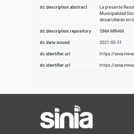
dc.description.abstract
La presente Resol
Municipalidad Dist
desarrollarán en l
dc.description.repository
SINIA MINAM
dc.date.issued
2021-05-31
dc.identifier.url
https://sinia.min
dc.identifier.url
https://sinia.min