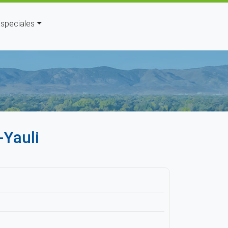
speciales
uda a la navegación
-Yauli