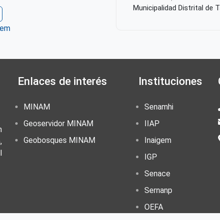
Municipalidad Distrital de 
tem
ter
WhatsApp
Enlaces de interés
Instituciones
MINAM
Senamhi
Geoservidor MINAM
IIAP
n
Geobosques MINAM
Inaigem
,
l
IGP
Senace
Sernanp
OEFA