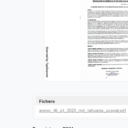
Fichero
anexo_46_pt_2020_md_tahuania_ucayali.pdf