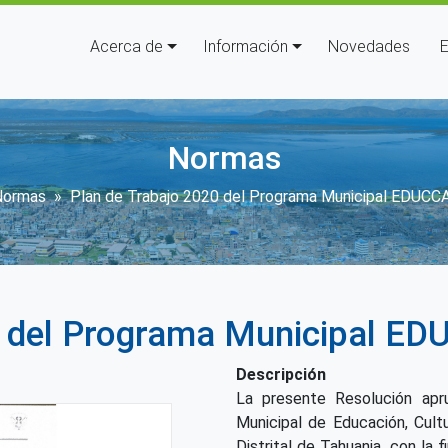
Navegación principal
Acerca de
Información
Novedades
E
Normas
escribir enlaces de ayuda a la 
Normas
Plan de Trabajo 2020 del Programa Municipal EDUCC
0 del Programa Municipal E
Descripción
La presente Resolución apr
Municipal de Educación, Cult
Distrital de Tahuania, con la f