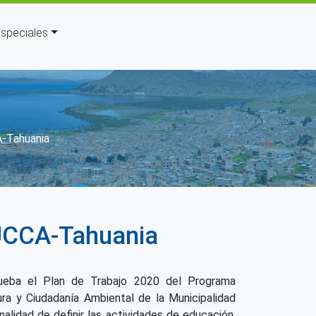
speciales
navegación
A-Tahuania
DUCCA-Tahuania
ueba el Plan de Trabajo 2020 del Programa
ura y Ciudadanía Ambiental de la Municipalidad
inalidad de definir las actividades de educación,