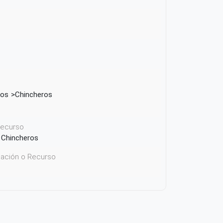
ros
Chincheros
 recurso
e Chincheros
icación o Recurso