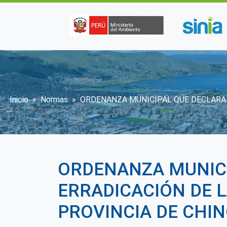
Pasar al contenido principal
Sobrescribir enlaces de ayuda
Inicio
Normas
ORDENANZA MUNICIPAL QUE DECLARA D
ORDENANZA MUNICI
ERRADICACIÓN DE L
PROVINCIA DE CHI