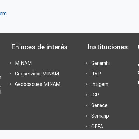
tem
ter
WhatsApp
Enlaces de interés
Instituciones
MINAM
Senamhi
Geoservidor MINAM
IIAP
n
Geobosques MINAM
Inaigem
,
l
IGP
Senace
Sernanp
OEFA