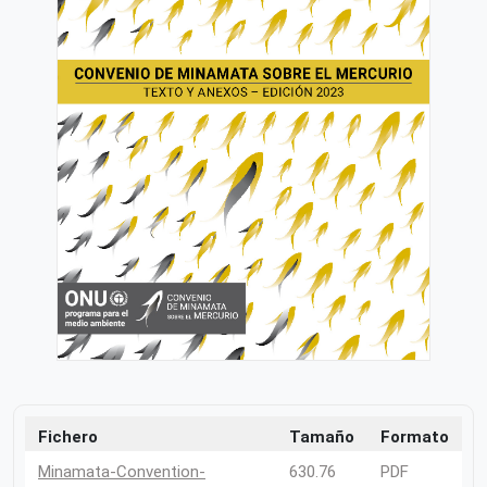
Fichero
Tamaño
Formato
Minamata-Convention-
630.76
PDF