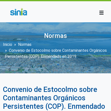
Pasar al contenido principal
Normas
Sobrescribir enlaces de ayuda a la n
Inicio
Normas
Convenio de Estocolmo sobre Contaminantes Orgánicos
Persistentes (COP). Enmendado en 2019.
Convenio de Estocolmo sobre
Contaminantes Orgánicos
Persistentes (COP). Enmendado