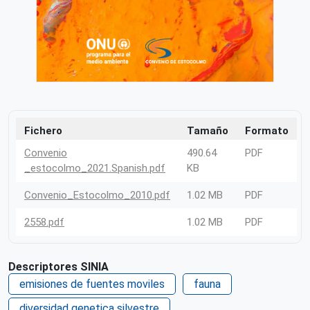
Fichero
Tamaño
Formato
Convenio
490.64
PDF
_estocolmo_2021.Spanish.pdf
KB
Convenio_Estocolmo_2010.pdf
1.02 MB
PDF
2558.pdf
1.02 MB
PDF
Descriptores SINIA
emisiones de fuentes moviles
fauna
diversidad genetica silvestre