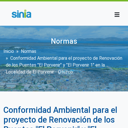
Pasar al contenido principal
Normas
Sobrescribir enlaces de ayuda a la n
Inicio
Normas
Conformidad Ambiental para el proyecto de Renovación
de los Puentes "El Porvenir" y "El Porvenir 1" en la
Localidad de El Porvenir - Otuzco
Conformidad Ambiental para el
proyecto de Renovación de los