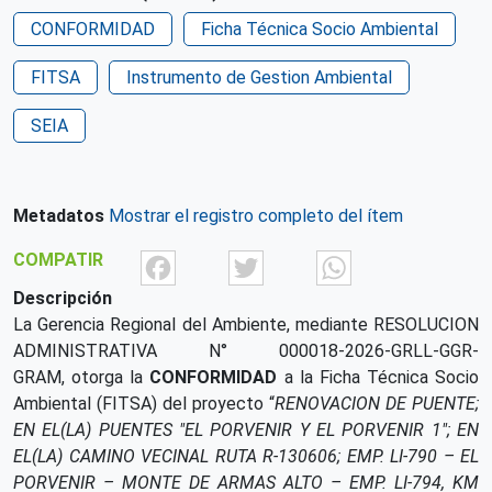
CONFORMIDAD
Ficha Técnica Socio Ambiental
FITSA
Instrumento de Gestion Ambiental
SEIA
Metadatos
Mostrar el registro completo del ítem
Facebook
Twitter
What
COMPATIR
Descripción
La Gerencia Regional del Ambiente, mediante RESOLUCION
ADMINISTRATIVA N° 000018-2026-GRLL-GGR-
GRAM, otorga la
CONFORMIDAD
a la Ficha Técnica Socio
Ambiental (FITSA) del proyecto “
RENOVACION DE PUENTE;
EN EL(LA) PUENTES "EL PORVENIR Y EL PORVENIR 1"; EN
EL(LA) CAMINO VECINAL RUTA R-130606; EMP. LI-790 – EL
PORVENIR – MONTE DE ARMAS ALTO – EMP. LI-794, KM