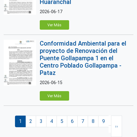
Huaranchal
2026-06-17
Ver Más
Conformidad Ambiental para el
proyecto de Renovación del
Puente Gollapampa 1 en el
Centro Poblado Gollapampa -
Pataz
2026-06-15
Ver Más
Paginación
Página actual
Página
Página
Página
Página
Página
Página
Página
Página
Siguiente 
1
2
3
4
5
6
7
8
9
…
››