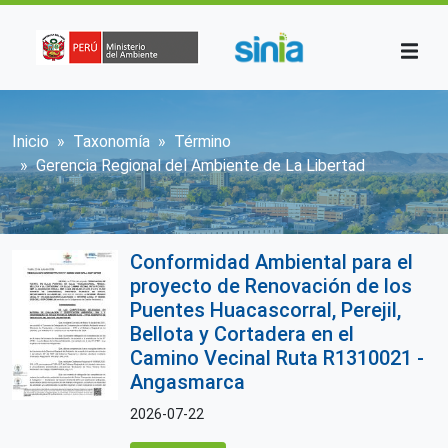
Pasar al contenido principal
Sobrescribir enlaces de ayuda a la n
Inicio
Taxonomía
Término
Gerencia Regional del Ambiente de La Libertad
Conformidad Ambiental para el
proyecto de Renovación de los
Puentes Huacascorral, Perejil,
Bellota y Cortadera en el
Camino Vecinal Ruta R1310021 -
Angasmarca
2026-07-22