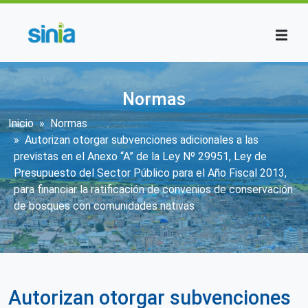
Pasar al contenido principal
Normas
Sobrescribir enlaces de ayuda a la n
Inicio
Normas
Autorizan otorgar subvenciones adicionales a las
previstas en el Anexo “A” de la Ley Nº 29951, Ley de
Presupuesto del Sector Público para el Año Fiscal 2013,
para financiar la ratificación de convenios de conservación
de bosques con comunidades nativas
Autorizan otorgar subvenciones