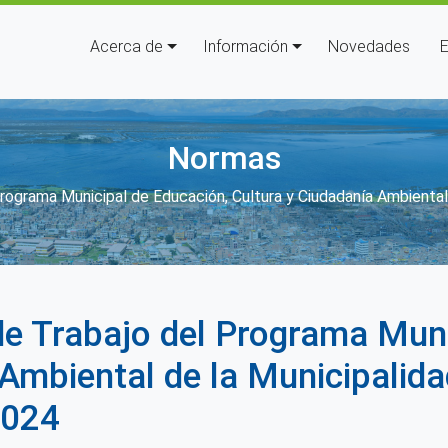
Navegación principal
Acerca de
Información
Novedades
E
Normas
da a la navegación
rograma Municipal de Educación, Cultura y Ciudadanía Ambiental
de Trabajo del Programa Muni
Ambiental de la Municipalidad
2024