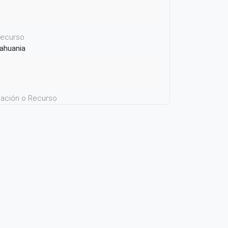
 recurso
Tahuania
icación o Recurso