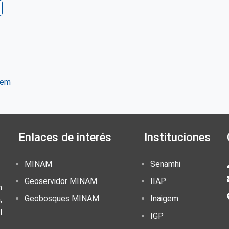
tem
ter
WhatsApp
Enlaces de interés
Instituciones
MINAM
Senamhi
Geoservidor MINAM
IIAP
n
Geobosques MINAM
Inaigem
,
l
IGP