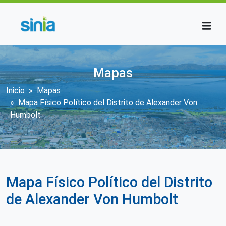
Pasar al contenido principal
Mapas
Sobrescribir enlaces de ayuda a la n
Inicio
Mapas
Mapa Físico Político del Distrito de Alexander Von
Humbolt
Mapa Físico Político del Distrito
de Alexander Von Humbolt