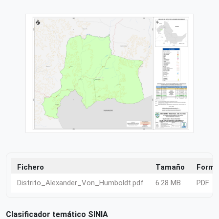
Fichero
Tamaño
Forma
Distrito_Alexander_Von_Humboldt.pdf
6.28 MB
PDF
Clasificador temático SINIA