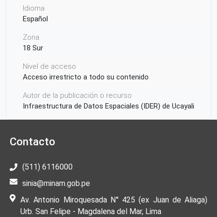
Idioma
Español
Zona
18 Sur
Nivel de acceso
Acceso irrestricto a todo su contenido
Autor de la publicación o recurso
Infraestructura de Datos Espaciales (IDER) de Ucayali
Proyección
UTM
Contacto
Ámbito Territorial
(511) 6116000
Perú
Ucayali
Padre Abad
Alexander von humboldt
sinia@minam.gob.pe
Av. Antonio Miroquesada N° 425 (ex Juan de Aliaga)
Urb. San Felipe - Magdalena del Mar, Lima