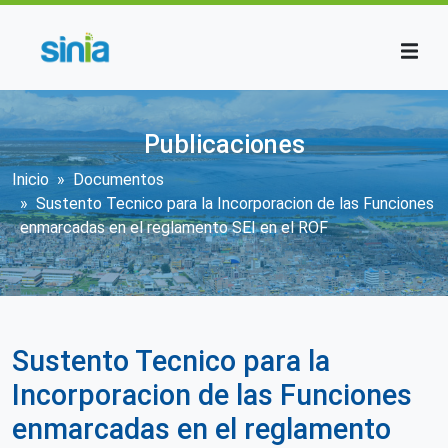
Pasar al contenido principal
Publicaciones
Sobrescribir enlaces de ayuda a la n
Inicio
Documentos
Sustento Tecnico para la Incorporacion de las Funciones
enmarcadas en el reglamento SEI en el ROF
Sustento Tecnico para la
Incorporacion de las Funciones
enmarcadas en el reglamento