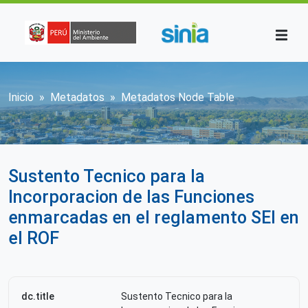
Pasar al contenido principal
Sobrescribir enlaces de ayuda a la n
Inicio
Metadatos
Metadatos Node Table
Sustento Tecnico para la
Incorporacion de las Funciones
enmarcadas en el reglamento SEI en
el ROF
dc.title
Sustento Tecnico para la