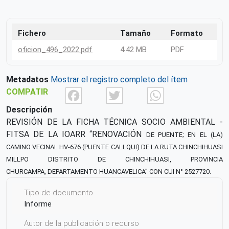
Fichero
Tamaño
Formato
oficion_496_2022.pdf
4.42 MB
PDF
Metadatos
Mostrar el registro completo del ítem
Facebook
Twitter
What
COMPATIR
Descripción
REVISIÓN DE LA FICHA TÉCNICA SOCIO AMBIENTAL -
FITSA DE LA IOARR “RENOVACIÓN
DE PUENTE; EN EL (LA)
CAMINO VECINAL HV-676 (PUENTE CALLQUI) DE LA RUTA
CHINCHIHUASI
MILLPO DISTRITO DE CHINCHIHUASI, PROVINCIA
CHURCAMPA,
DEPARTAMENTO HUANCAVELICA” CON CUI N° 2527720.
Tipo de documento
Informe
Autor de la publicación o recurso