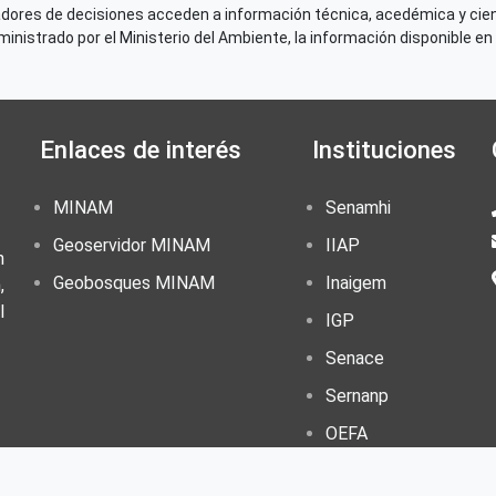
adores de decisiones acceden a información técnica, acedémica y cien
nistrado por el Ministerio del Ambiente, la información disponible en 
Enlaces de interés
Instituciones
MINAM
Senamhi
Geoservidor MINAM
IIAP
n
Geobosques MINAM
Inaigem
,
l
IGP
Senace
Sernanp
OEFA