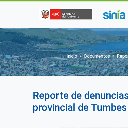
Pasar al contenido principal
Sobrescribir e
Inicio
Documentos
Repor
Reporte de denuncias
provincial de Tumbes