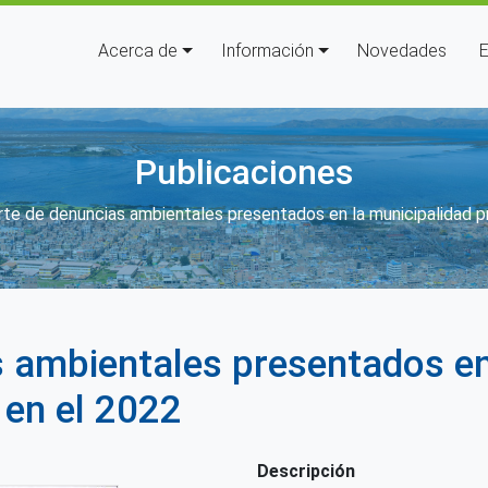
Navegación principal
Acerca de
Información
Novedades
E
Publicaciones
nlaces de ayuda a la navegación
te de denuncias ambientales presentados en la municipalidad p
 ambientales presentados en
 en el 2022
Descripción