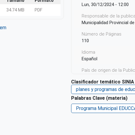
Tamaño
Formato
Lun, 30/12/2024 - 12:00
34.74 MB
PDF
Responsable de la publicac
Municipalidad Provincial 
tem
ter
WhatsApp
Número de Páginas
110
Idioma
Español
País de origen de la Publ
Perú
Clasificador temático SINIA
Derechos de acceso
planes y programas de educ
Acceso irrestricto a todo
Palabras Clave (materia)
Repositorio de origen
Programa Municipal EDUCC
SINIA