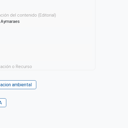
ión del contenido (Editorial)
de Aymaraes
icación o Recurso
acion ambiental
 su contenido
A