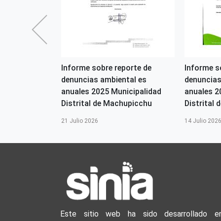
2026-OGASA
Informe sobre reporte de
Informe s
denuncias ambiental es
denuncias
s
anuales 2025 Municipalidad
anuales 2
Distrital de Machupicchu
Distrital d
21 Julio 2026
14 Julio 202
Este sitio web ha sido desarrollado e