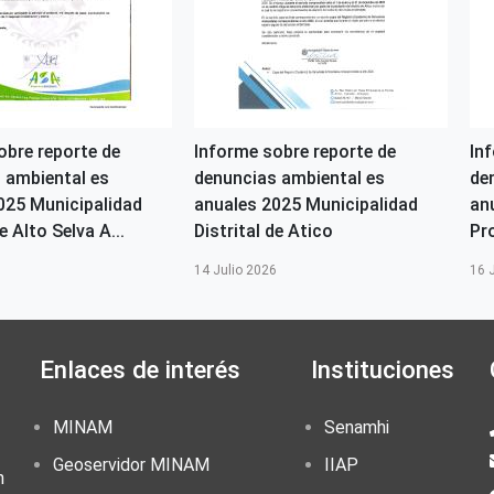
obre reporte de
Informe sobre reporte de
In
 ambiental es
denuncias ambiental es
de
025 Municipalidad
anuales 2025 Municipalidad
an
e Alto Selva A...
Distrital de Atico
Pr
6
14 Julio 2026
16 
Enlaces de interés
Instituciones
MINAM
Senamhi
Geoservidor MINAM
IIAP
n