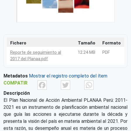
Fichero
Tamaño
Formato
Reporte de seguimiento al
12.24 MB
PDF
2017 del Planaa.pdf
Metadatos
Mostrar el registro completo del ítem
Facebook
Twitter
What
COMPATIR
Descripción
El Plan Nacional de Acción Ambiental PLANAA Perú: 2011-
2021 es un instrumento de planificación ambiental nacional
que guía las acciones a ejecutarse durante la década y
presenta la visión del país en materia ambiental al 2021. Por
esta razón, su desempeño anual es materia de un proceso