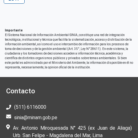
Patrocinio
Deutsche Gesellschaft für Internationale
Zusammenarbeit (GIZ)
Correo electrónico
Importante
giz-peru@giz.de
El Sistema Nacional de Información Ambiental-SINIA, constituye una red de integración
tecnológica, institucional y técnica que facilita la sistematización, acceso y distribución de la
información ambiental, así como el uso e intercambio de información para los procesos de
Derechos de acceso
toma de decisiones y de la gestión ambiental (Art. 35°, Ley N°28611). En este sistema, la
Acceso irrestricto a todo su contenido
ciudadania y los tomadores de decisiones acceden a información técnica, acedémica y
científica de distintos organismos públicos y privados sobre temas ambientales. Si bien
este portal es administrado por el Ministerio del Ambiente, la información disponible en él no
representa, necesariamente, la opinion oficial de la institución.
Contacto
(511) 6116000
sinia@minam.gob.pe
Av. Antonio Miroquesada N° 425 (ex Juan de Aliaga)
Urb. San Felipe - Magdalena del Mar, Lima