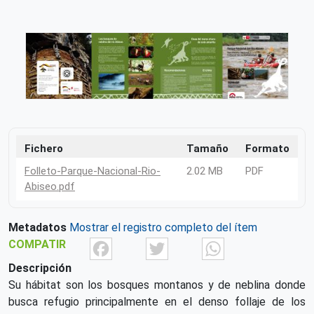
Fichero
Tamaño
Formato
Folleto-Parque-Nacional-Rio-
2.02 MB
PDF
Abiseo.pdf
Metadatos
Mostrar el registro completo del ítem
Facebook
Twitter
What
COMPATIR
Descripción
Su hábitat son los bosques montanos y de neblina donde
busca refugio principalmente en el denso follaje de los