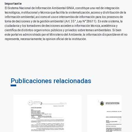
Importante
El Sistema Nacional de Información Ambiental-SINIA, constituye una red de integración
Correo electrónico
tecnológica, institucional y técnica que facilita la sistematización, acceso y distribución de la
giz-peru@giz.de
información ambiental, así como el uso e intercambio de información para los procesos de
toma de decisiones y de la gestión ambiental (Art. 35°, Ley N°28611). En este sistema, la
ciudadania y los tomadores de decisiones acceden a información técnica, acedémica y
Derechos de acceso
científica de distintos organismos públicos y privados sobre temas ambientales. Si bien
Acceso irrestricto a todo su contenido
este portal es administrado por el Ministerio del Ambiente, la información disponible en él no
representa, necesariamente, la opinion oficial de la institución.
Publicaciones relacionadas