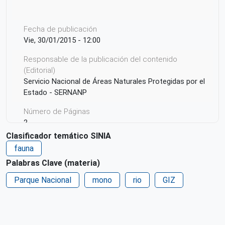
Fecha de publicación
Vie, 30/01/2015 - 12:00
Responsable de la publicación del contenido
(Editorial)
Servicio Nacional de Áreas Naturales Protegidas por el
Estado - SERNANP
Número de Páginas
2
Clasificador temático SINIA
Idioma
fauna
Español
Palabras Clave (materia)
País de origen de la Publicación o Recurso
Parque Nacional
mono
rio
GIZ
Perú
Patrocinio
Deutsche Gesellschaft für Internationale
Zusammenarbeit (GIZ)