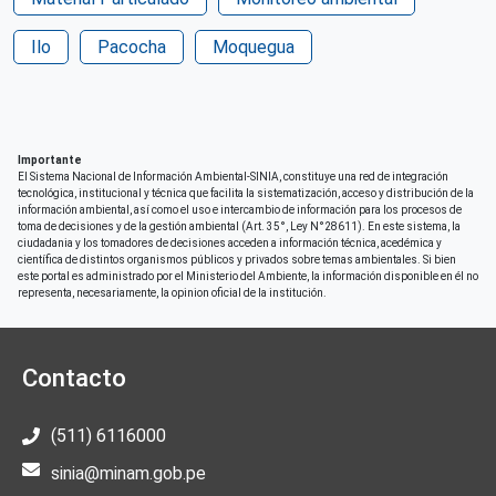
Ilo
Pacocha
Moquegua
Importante
El Sistema Nacional de Información Ambiental-SINIA, constituye una red de integración
tecnológica, institucional y técnica que facilita la sistematización, acceso y distribución de la
información ambiental, así como el uso e intercambio de información para los procesos de
toma de decisiones y de la gestión ambiental (Art. 35°, Ley N°28611). En este sistema, la
ciudadania y los tomadores de decisiones acceden a información técnica, acedémica y
científica de distintos organismos públicos y privados sobre temas ambientales. Si bien
este portal es administrado por el Ministerio del Ambiente, la información disponible en él no
representa, necesariamente, la opinion oficial de la institución.
Contacto
(511) 6116000
sinia@minam.gob.pe