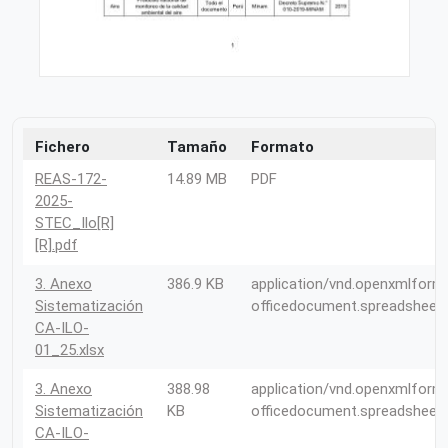
Fichero
Tamaño
Formato
REAS-172-
14.89 MB
PDF
2025-
STEC_Ilo[R]
[R].pdf
3. Anexo
386.9 KB
application/vnd.openxmlform
Sistematización
officedocument.spreadsheet
CA-ILO-
01_25.xlsx
3. Anexo
388.98
application/vnd.openxmlform
Sistematización
KB
officedocument.spreadsheet
CA-ILO-