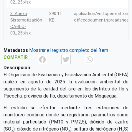
02_25.xlsx
3. Anexo
390.11
application/vnd.openxmlform
Sistematización
KB
officedocument.spreadsheet
CA-ILO-
03_25.xlsx
Metadatos
Mostrar el registro completo del ítem
Facebook
Twitter
What
COMPATIR
Descripción
El Organismo de Evaluación y Fiscalización Ambiental (OEFA)
realizó en agosto de 2025 la evaluación ambiental de
seguimiento de la calidad del aire en los distritos de Ilo y
Pacocha, provincia de Ilo, departamento de Moquegua.
El estudio se efectuó mediante tres estaciones de
monitoreo continuo donde se registraron parámetros como
material particulado (PM10 y PM2,5), dióxido de azufre
(SO₂), dióxido de nitrógeno (NO₂), sulfuro de hidrógeno (H₂S)