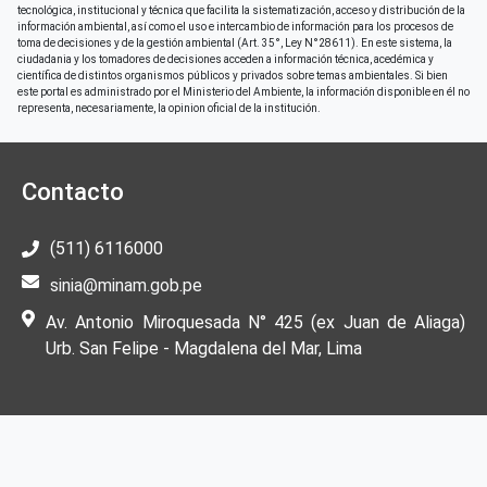
tecnológica, institucional y técnica que facilita la sistematización, acceso y distribución de la
información ambiental, así como el uso e intercambio de información para los procesos de
toma de decisiones y de la gestión ambiental (Art. 35°, Ley N°28611). En este sistema, la
ciudadania y los tomadores de decisiones acceden a información técnica, acedémica y
científica de distintos organismos públicos y privados sobre temas ambientales. Si bien
este portal es administrado por el Ministerio del Ambiente, la información disponible en él no
representa, necesariamente, la opinion oficial de la institución.
Contacto
(511) 6116000
sinia@minam.gob.pe
Av. Antonio Miroquesada N° 425 (ex Juan de Aliaga)
Urb. San Felipe - Magdalena del Mar, Lima