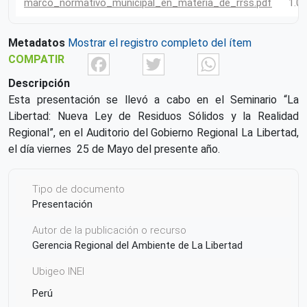
marco_normativo_municipal_en_materia_de_rrss.pdf
1.0
Metadatos
Mostrar el registro completo del ítem
Facebook
Twitter
What
COMPATIR
Descripción
Esta presentación se llevó a cabo en el Seminario “La
Libertad: Nueva Ley de Residuos Sólidos y la Realidad
Regional”, en el Auditorio del Gobierno Regional La Libertad,
el día viernes 25 de Mayo del presente año.
Tipo de documento
Presentación
Autor de la publicación o recurso
Gerencia Regional del Ambiente de La Libertad
Ubigeo INEI
Perú