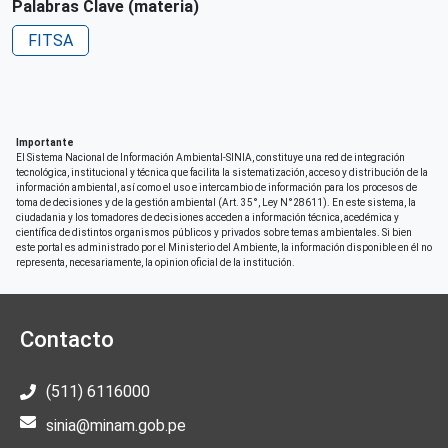
Palabras Clave (materia)
Perú
FITSA
Patrocinio
Gobierno Regional de Huánuco
Derechos de acceso
Acceso irrestricto a todo su contenido
Importante
El Sistema Nacional de Información Ambiental-SINIA, constituye una red de integración
tecnológica, institucional y técnica que facilita la sistematización, acceso y distribución de la
Repositorio de origen
información ambiental, así como el uso e intercambio de información para los procesos de
SIAR Huánuco
toma de decisiones y de la gestión ambiental (Art. 35°, Ley N°28611). En este sistema, la
ciudadania y los tomadores de decisiones acceden a información técnica, acedémica y
científica de distintos organismos públicos y privados sobre temas ambientales. Si bien
este portal es administrado por el Ministerio del Ambiente, la información disponible en él no
representa, necesariamente, la opinion oficial de la institución.
Contacto
(511) 6116000
sinia@minam.gob.pe