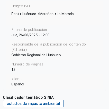
Ubigeo INEI
Perú
Huánuco
Marañon
La Morada
Fecha de publicación
Jue, 26/06/2025 - 12:00
Responsable de la publicación del contenido
(Editorial)
Gobierno Regional de Huánuco
Número de Páginas
12
Idioma
Español
Ciudad de Origen
Clasificador temático SINIA
Huánuco
estudios de impacto ambiental
País de origen de la Publicación o Recurso