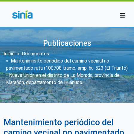
Pasar al contenido principal
Publicaciones
Sobrescribir enlaces de ayuda a la n
Inicio
Documentos
Mantenimiento periódico del camino vecinal no
pavimentado ruta r100708 tramo: emp. hu-523 (El Triunfo)
- Nueva Unión en el distrito de La Morada, provincia de
Marañón, departamento de Huánuco.
Mantenimiento periódico del
camino vecinal no pavimentado