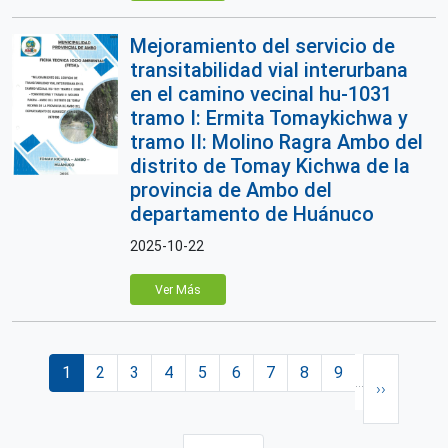
Mejoramiento del servicio de
transitabilidad vial interurbana
en el camino vecinal hu-1031
tramo I: Ermita Tomaykichwa y
tramo II: Molino Ragra Ambo del
distrito de Tomay Kichwa de la
provincia de Ambo del
departamento de Huánuco
2025-10-22
Ver Más
Paginación
Página actual
Página
Página
Página
Página
Página
Página
Página
Página
Siguiente 
1
2
3
4
5
6
7
8
9
…
››