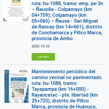
ruta: hu-1088, tramo: emp. pe-3n
– Ñausilla - Colpamayo (km
04+759); Colpamayo (km
05+065) – Ñausa - San Miguel
de Rancay (km 14+661), distrito
de Conchamarca y Pillco Marca,
provincia de Ambo
2025-10-23
Ver Más
Mantenimiento periódico del
camino vecinal no pavimentado
ruta: hu-1088, tramo:
Tayapampa (km 16+000) -
Rayancatac - pte. libertad (km
25+725), distrito de Pillco
Marca, provincia de Huánuco,