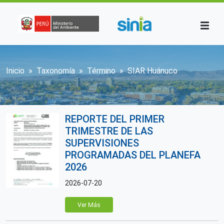
Pasar al contenido principal
Sobrescribir enlaces de ayuda a la n
Inicio
Taxonomía
Término
SIAR Huánuco
REPORTE DEL PRIMER
TRIMESTRE DE LAS
SUPERVISIONES
PROGRAMADAS DEL PLANEFA
2026
2026-07-20
Ver Más