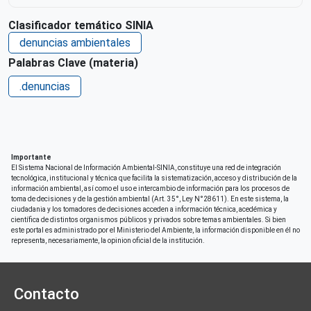
Clasificador temático SINIA
denuncias ambientales
Palabras Clave (materia)
.denuncias
Importante
El Sistema Nacional de Información Ambiental-SINIA, constituye una red de integración
tecnológica, institucional y técnica que facilita la sistematización, acceso y distribución de la
información ambiental, así como el uso e intercambio de información para los procesos de
toma de decisiones y de la gestión ambiental (Art. 35°, Ley N°28611). En este sistema, la
ciudadania y los tomadores de decisiones acceden a información técnica, acedémica y
científica de distintos organismos públicos y privados sobre temas ambientales. Si bien
este portal es administrado por el Ministerio del Ambiente, la información disponible en él no
representa, necesariamente, la opinion oficial de la institución.
Contacto