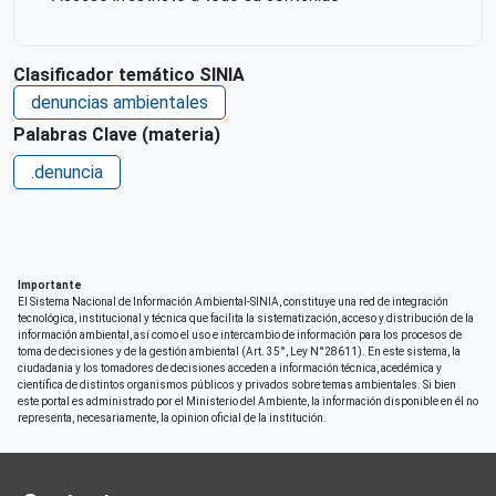
Clasificador temático SINIA
denuncias ambientales
Palabras Clave (materia)
.denuncia
Importante
El Sistema Nacional de Información Ambiental-SINIA, constituye una red de integración
tecnológica, institucional y técnica que facilita la sistematización, acceso y distribución de la
información ambiental, así como el uso e intercambio de información para los procesos de
toma de decisiones y de la gestión ambiental (Art. 35°, Ley N°28611). En este sistema, la
ciudadania y los tomadores de decisiones acceden a información técnica, acedémica y
científica de distintos organismos públicos y privados sobre temas ambientales. Si bien
este portal es administrado por el Ministerio del Ambiente, la información disponible en él no
representa, necesariamente, la opinion oficial de la institución.