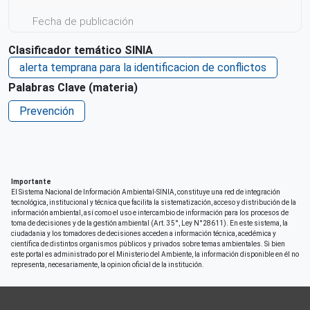
Fecha de publicación
Vie, 30/08/2024 - 12:00
Clasificador temático SINIA
Responsable de la publicación del contenido
alerta temprana para la identificacion de conflictos
(Editorial)
Palabras Clave (materia)
Ministerio del Ambiente - MINAM
Prevención
Idioma
Español
País de origen de la Publicación o Recurso
Perú
Importante
El Sistema Nacional de Información Ambiental-SINIA, constituye una red de integración
Derechos de acceso
tecnológica, institucional y técnica que facilita la sistematización, acceso y distribución de la
información ambiental, así como el uso e intercambio de información para los procesos de
Acceso irrestricto a todo su contenido
toma de decisiones y de la gestión ambiental (Art. 35°, Ley N°28611). En este sistema, la
ciudadania y los tomadores de decisiones acceden a información técnica, acedémica y
Repositorio de origen
científica de distintos organismos públicos y privados sobre temas ambientales. Si bien
este portal es administrado por el Ministerio del Ambiente, la información disponible en él no
SINIA
representa, necesariamente, la opinion oficial de la institución.