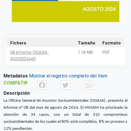
Fichero
Tamaño
Formato
08.Informe OGASA-
1.18 MB
PDF
AGO2024.pdf
Metadatos
Mostrar el registro completo del ítem
Facebook
Twitter
What
COMPATIR
Descripción
La Oficina General de Asuntos Socioambientales (OGASA), presenta el
informe n° 08 del mes de agosto de 2024. El MINAM ha priorizado la
atención de 34 casos, con un total de 310 compromisos
socioambientales de los cuales el 80% está cumplidos, 8% en proceso y
12% pendientes.