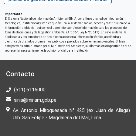
Importante
El Sistema Nacional de Información Ambiental-SINIA, constituye una red de integración
tecnológica, institucional y técnica que facilita la sistematización, acceso y distribución de la
información ambiental, así como el uso e intercambio de información para los procesos de
toma de decisiones y de la gestión ambiental (Art. 35°, Ley N°28611). En este sistema, la
ciudadania y los tomadores de decisiones acceden a información técnica, acedémica y
científica de distintos organismos públicos y privados sobre temas ambientales. Si bien
este portal es administrado por el Ministerio del Ambiente, la información disponible en él no
representa, necesariamente, la opinion oficial de la institución.
Contacto
(511) 6116000
sinia@minam.gob.pe
Av. Antonio Miroquesada N° 425 (ex Juan de Aliaga)
Urb. San Felipe - Magdalena del Mar, Lima