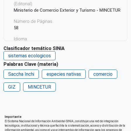
(Editorial)
Ministerio de Comercio Exterior y Turismo - MINCETUR
Número de Páginas
58
Idioma
Español
Clasificador temático SINIA
sistemas ecologicos
País de origen de la Publicación o Recurso
Perú
Palabras Clave (materia)
Saccha Inchi
Patrocinio
especies nativas
comercio
Deutsche Gesellschaft für Internationale
GIZ
Zusammenarbeit (GIZ)
MINCETUR
Correo electrónico
giz-peru@giz.de
Derechos de acceso
Importante
Acceso irrestricto a todo su contenido
El Sistema Nacional de Información Ambiental-SINIA, constituye una red de integración
tecnológica, institucional y técnica que facilita la sistematización, acceso y distribución de la
información ambiental, así como el uso e intercambio de información para los procesos de