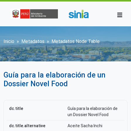
Pasar al contenido principal
Sobrescribir enlaces de ayuda a la n
Inicio
Metadatos
Metadatos Node Table
Guía para la elaboración de un
Dossier Novel Food
dc.title
Guía para la elaboración de
un Dossier Novel Food
dc.title.alternative
Aceite Sacha Inchi