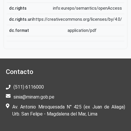
dc.rights
info:eurepo/semantics/openAccess
dc.rights.uri
https://creativecommons.org/licenses/by/4.0/
dc.format
application/pdf
Contacto
(511) 6116000
sinia@minam.gob.pe
Av. Antonio Miroquesada N° 425 (ex Juan de Aliaga)
Urb. San Felipe - Magdalena del Mar, Lima