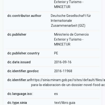
Exterior y Turismo -
MINCETUR
dc.contributor.author
Deutsche Gesellschaft für
Internationale
Zusammenarbeit (GIZ)
dc.publisher
Ministerio de Comercio
Exterior y Turismo -
MINCETUR
dc.publisher.country
PE
dc.date.issued
2016-09-16
dc.identifier.govdoc
2016-11968
dc.identifier.url
https://sinia.minam.gob.pe//sites/default/files/
para-la-elaboracion-de-un-dossier-novel-food-ac
dc.language.iso:
es
dc.type.sinia
text/libro.guia