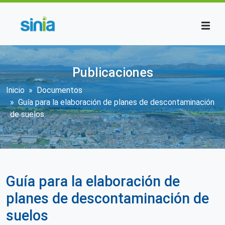
Pasar al contenido principal
Publicaciones
Sobrescribir enlaces de ayuda a la n
Inicio
Documentos
Guía para la elaboración de planes de descontaminación
de suelos
Guía para la elaboración de
planes de descontaminación de
suelos