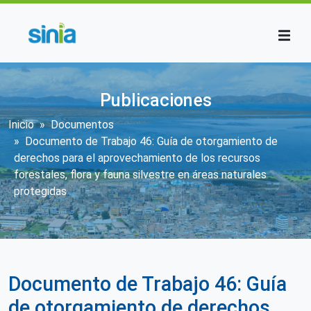
Pasar al contenido principal
Publicaciones
Sobrescribir enlaces de ayuda a la n
Inicio
Documentos
Documento de Trabajo 46: Guía de otorgamiento de
derechos para el aprovechamiento de los recursos
forestales, flora y fauna silvestre en áreas naturales
protegidas
Documento de Trabajo 46: Guía
de otorgamiento de derechos