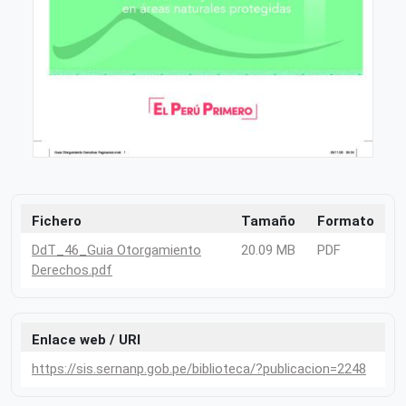
Fichero
Tamaño
Formato
DdT_46_Guia Otorgamiento
20.09 MB
PDF
Derechos.pdf
Enlace web / URI
https://sis.sernanp.gob.pe/biblioteca/?publicacion=2248