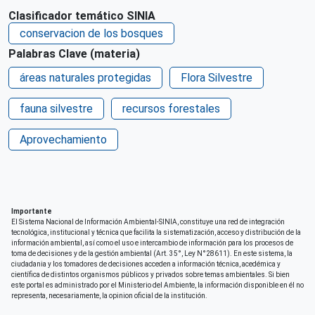
Español
Clasificador temático SINIA
conservacion de los bosques
Ciudad de Origen
Lima
Palabras Clave (materia)
áreas naturales protegidas
País de origen de la Publicación o Recurso
Flora Silvestre
Perú
fauna silvestre
recursos forestales
Citación de la publicación
Sernanp (2020)
Aprovechamiento
Patrocinio
Cooperación Alemana - GIZ
Correo electrónico
Importante
sernanp@sernanp.gob.pe
El Sistema Nacional de Información Ambiental-SINIA, constituye una red de integración
tecnológica, institucional y técnica que facilita la sistematización, acceso y distribución de la
información ambiental, así como el uso e intercambio de información para los procesos de
Derechos de acceso
toma de decisiones y de la gestión ambiental (Art. 35°, Ley N°28611). En este sistema, la
Acceso irrestricto a todo su contenido
ciudadania y los tomadores de decisiones acceden a información técnica, acedémica y
científica de distintos organismos públicos y privados sobre temas ambientales. Si bien
este portal es administrado por el Ministerio del Ambiente, la información disponible en él no
Repositorio de origen
representa, necesariamente, la opinion oficial de la institución.
SERNANP