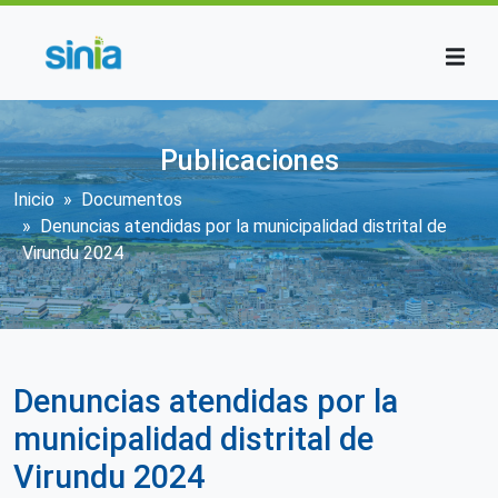
Pasar al contenido principal
Publicaciones
Sobrescribir enlaces de ayuda a la n
Inicio
Documentos
Denuncias atendidas por la municipalidad distrital de
Virundu 2024
Denuncias atendidas por la
municipalidad distrital de
Virundu 2024