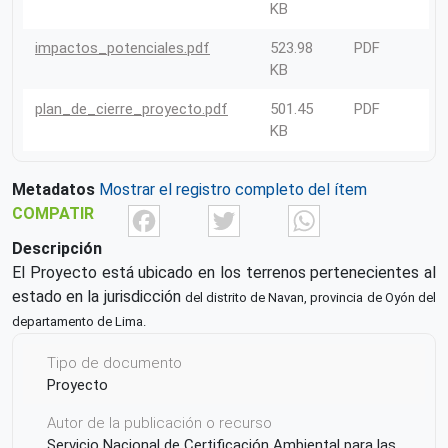
KB
impactos_potenciales.pdf
523.98
PDF
KB
plan_de_cierre_proyecto.pdf
501.45
PDF
KB
Metadatos
Mostrar el registro completo del ítem
Facebook
Twitter
What
COMPATIR
Descripción
El Proyecto está ubicado en los terrenos pertenecientes al
estado en la jurisdicción
del distrito de Navan, provincia de Oyón del
departamento de Lima.
Tipo de documento
Proyecto
Autor de la publicación o recurso
Servicio Nacional de Certificación Ambiental para las