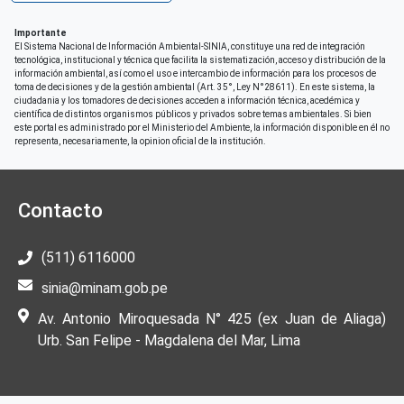
Importante
El Sistema Nacional de Información Ambiental-SINIA, constituye una red de integración
tecnológica, institucional y técnica que facilita la sistematización, acceso y distribución de la
información ambiental, así como el uso e intercambio de información para los procesos de
toma de decisiones y de la gestión ambiental (Art. 35°, Ley N°28611). En este sistema, la
ciudadania y los tomadores de decisiones acceden a información técnica, acedémica y
científica de distintos organismos públicos y privados sobre temas ambientales. Si bien
este portal es administrado por el Ministerio del Ambiente, la información disponible en él no
representa, necesariamente, la opinion oficial de la institución.
Contacto
(511) 6116000
sinia@minam.gob.pe
Av. Antonio Miroquesada N° 425 (ex Juan de Aliaga)
Urb. San Felipe - Magdalena del Mar, Lima