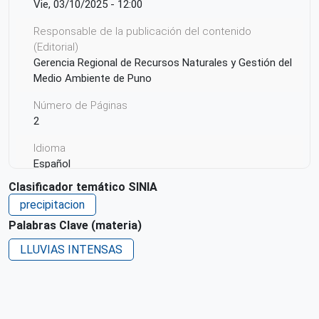
Vie, 03/10/2025 - 12:00
Responsable de la publicación del contenido
(Editorial)
Gerencia Regional de Recursos Naturales y Gestión del
Medio Ambiente de Puno
Número de Páginas
2
Idioma
Español
Clasificador temático SINIA
Ciudad de Origen
precipitacion
Puno
Palabras Clave (materia)
País de origen de la Publicación o Recurso
LLUVIAS INTENSAS
Perú
Derechos de acceso
Acceso irrestricto a todo su contenido
Repositorio de origen