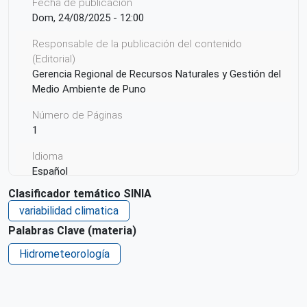
Fecha de publicación
Dom, 24/08/2025 - 12:00
Responsable de la publicación del contenido
(Editorial)
Gerencia Regional de Recursos Naturales y Gestión del
Medio Ambiente de Puno
Número de Páginas
1
Idioma
Español
Clasificador temático SINIA
Ciudad de Origen
variabilidad climatica
Puno
Palabras Clave (materia)
País de origen de la Publicación o Recurso
Hidrometeorología
Perú
Patrocinio
Oficina regional del SENAMHI en Puno