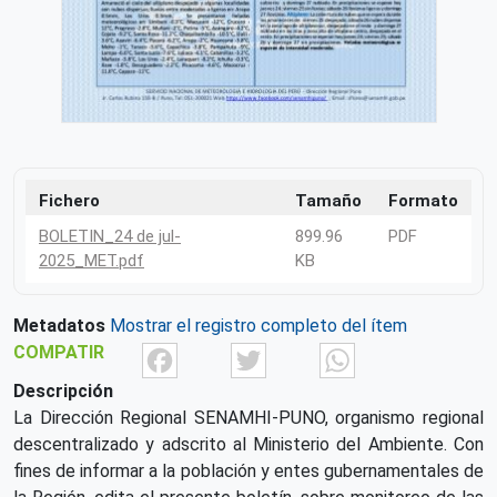
Fichero
Tamaño
Formato
BOLETIN_24 de jul-
899.96
PDF
2025_MET.pdf
KB
Metadatos
Mostrar el registro completo del ítem
Facebook
Twitter
What
COMPATIR
Descripción
La Dirección Regional SENAMHI-PUNO, organismo regional
descentralizado y adscrito al Ministerio del Ambiente. Con
fines de informar a la población y entes gubernamentales de