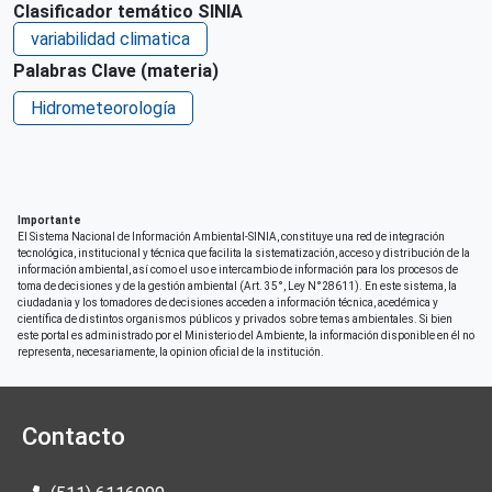
Clasificador temático SINIA
Ciudad de Origen
variabilidad climatica
Puno
Palabras Clave (materia)
País de origen de la Publicación o Recurso
Hidrometeorología
Perú
Patrocinio
Oficina regional del SENAMHI en Puno
Derechos de acceso
Importante
Acceso irrestricto a todo su contenido
El Sistema Nacional de Información Ambiental-SINIA, constituye una red de integración
tecnológica, institucional y técnica que facilita la sistematización, acceso y distribución de la
información ambiental, así como el uso e intercambio de información para los procesos de
Repositorio de origen
toma de decisiones y de la gestión ambiental (Art. 35°, Ley N°28611). En este sistema, la
SIAR Puno
ciudadania y los tomadores de decisiones acceden a información técnica, acedémica y
científica de distintos organismos públicos y privados sobre temas ambientales. Si bien
este portal es administrado por el Ministerio del Ambiente, la información disponible en él no
representa, necesariamente, la opinion oficial de la institución.
Contacto