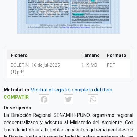
Fichero
Tamaño
Formato
BOLETIN_16 de jul-2025
1.19 MB
PDF
(1).pdf
Metadatos
Mostrar el registro completo del ítem
Facebook
Twitter
What
COMPATIR
Descripción
La Dirección Regional SENAMHI-PUNO, organismo regional
descentralizado y adscrito al Ministerio del Ambiente. Con
fines de informar a la población y entes gubernamentales de